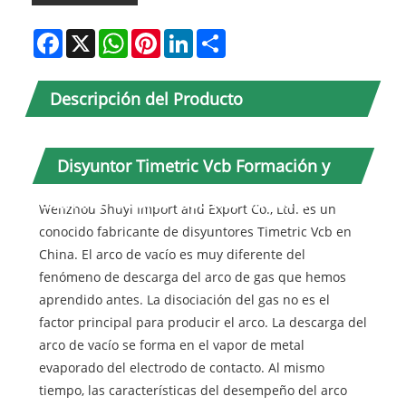
Facebook
X
WhatsApp
Pinterest
LinkedIn
Share
Descripción del Producto
Disyuntor Timetric Vcb Formación y
extinción de arco eléctrico en vacío
Wenzhou Shuyi Import and Export Co., Ltd. es un
conocido fabricante de disyuntores Timetric Vcb en
China. El arco de vacío es muy diferente del
fenómeno de descarga del arco de gas que hemos
aprendido antes. La disociación del gas no es el
factor principal para producir el arco. La descarga del
arco de vacío se forma en el vapor de metal
evaporado del electrodo de contacto. Al mismo
tiempo, las características del desempeño del arco