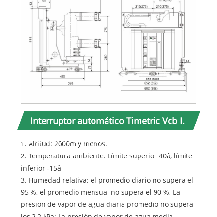
Interruptor automático Timetric Vcb I.
Condiciones ambientales de uso:
1. Altitud: 2000m y menos.
2. Temperatura ambiente: Límite superior 40â, límite
inferior -15â.
3. Humedad relativa: el promedio diario no supera el
95 %, el promedio mensual no supera el 90 %; La
presión de vapor de agua diaria promedio no supera
los 2,2 kPa; La presión de vapor de agua media